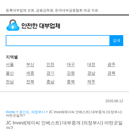
등록대부업체 조회, 금융감독원, 한국대부금융협회 제공 자료
지역별
서울
부산
인천
대구
대전
광주
울산
세종
경기
강원
경남
경북
전남
전북
충남
충북
제주
2020.06.12
Home
>
경기도
,
의정부시
> JC Invest(제이씨 인베스트) 대부중개 (의정부시)
어떤곳일까?
JC Invest(제이씨 인베스트) 대부중개 (의정부시) 어떤곳일
까?