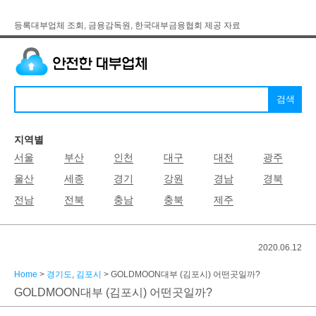
등록대부업체 조회, 금융감독원, 한국대부금융협회 제공 자료
지역별
서울
부산
인천
대구
대전
광주
울산
세종
경기
강원
경남
경북
전남
전북
충남
충북
제주
2020.06.12
Home
>
경기도
,
김포시
> GOLDMOON대부 (김포시) 어떤곳일까?
GOLDMOON대부 (김포시) 어떤곳일까?