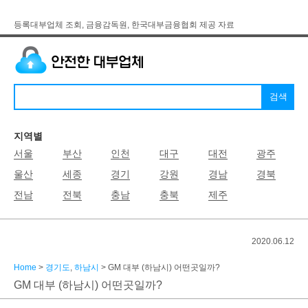
등록대부업체 조회, 금융감독원, 한국대부금융협회 제공 자료
지역별
서울
부산
인천
대구
대전
광주
울산
세종
경기
강원
경남
경북
전남
전북
충남
충북
제주
2020.06.12
Home
>
경기도
,
하남시
> GM 대부 (하남시) 어떤곳일까?
GM 대부 (하남시) 어떤곳일까?