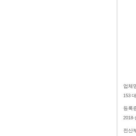
업체
153 
등록
2018
전산