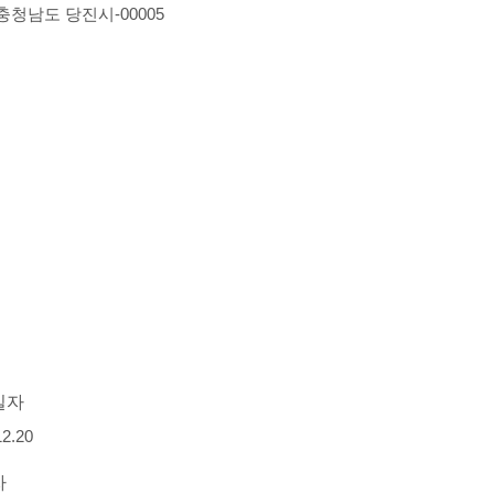
-충청남도 당진시-00005
일자
12.20
자