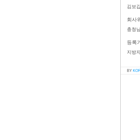
김보
회사
충청남
등록
지방
KO