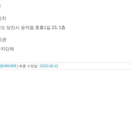
갑
위치
도 당진시 송악읍 중흥1길 23, 1층
기관
자치단체
REARIVER
2020.06.12