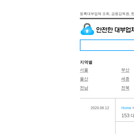
등록대부업체 조회, 금융감독원, 
지역별
서울
부산
울산
세종
전남
전북
2020.06.12
Home
153