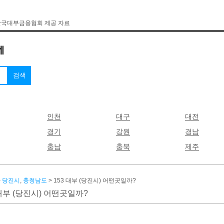
한국대부금융협회 제공 자료
인천
대구
대전
경기
강원
경남
충남
충북
제주
>
당진시
,
충청남도
> 153 대부 (당진시) 어떤곳일까?
 대부 (당진시) 어떤곳일까?