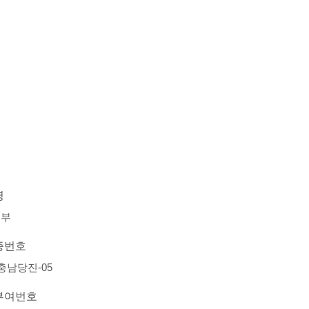
명
대부
증번호
-충남당진-05
부여번호