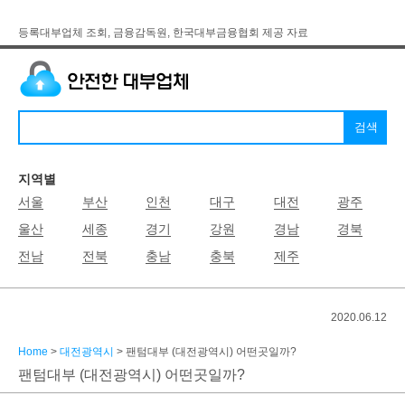
등록대부업체 조회, 금융감독원, 한국대부금융협회 제공 자료
지역별
서울
부산
인천
대구
대전
광주
울산
세종
경기
강원
경남
경북
전남
전북
충남
충북
제주
2020.06.12
Home
>
대전광역시
> 팬텀대부 (대전광역시) 어떤곳일까?
팬텀대부 (대전광역시) 어떤곳일까?