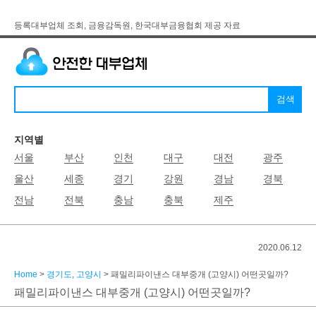
등록대부업체 조회, 금융감독원, 한국대부금융협회 제공 자료
지역별
서울
부산
인천
대구
대전
광주
울산
세종
경기
강원
경남
경북
전남
전북
충남
충북
제주
2020.06.12
Home
>
경기도
,
고양시
> 패밀리파이낸스 대부중개 (고양시) 어떤곳일까?
패밀리파이낸스 대부중개 (고양시) 어떤곳일까?