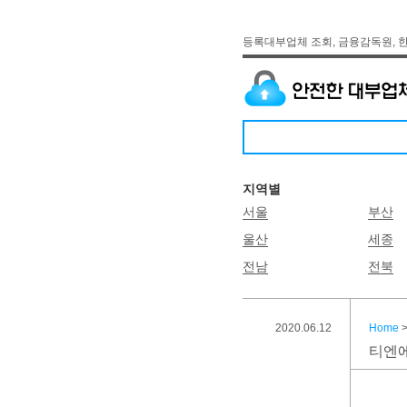
등록대부업체 조회, 금융감독원, 
지역별
서울
부산
울산
세종
전남
전북
2020.06.12
Home
티엔에