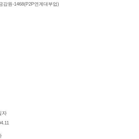
-금감원-1468(P2P연계대부업)
일자
04.11
자