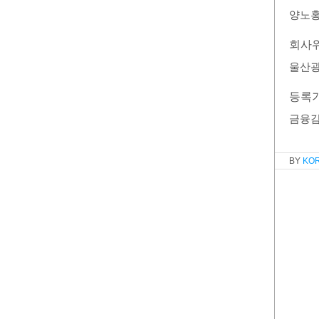
양노
회사
울산광
등록
금융
KO