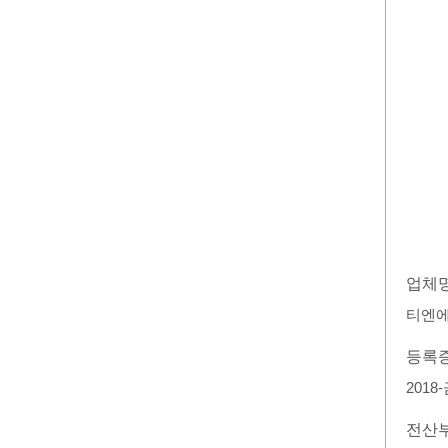
업체
티엔
등록
2018
전산