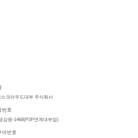
명
에스크라우드대부 주식회사
증번호
-금감원-1468(P2P연계대부업)
부여번호