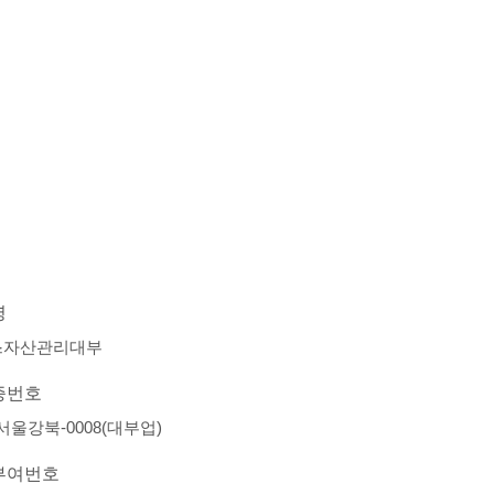
명
스자산관리대부
증번호
-서울강북-0008(대부업)
부여번호