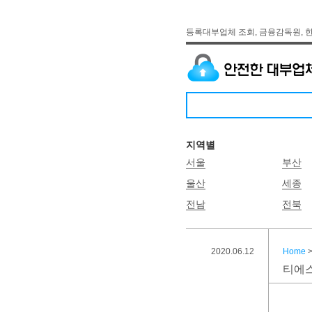
등록대부업체 조회, 금융감독원, 
지역별
서울
부산
울산
세종
전남
전북
2020.06.12
Home
티에스