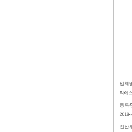
업체
티에
등록
2018
전산