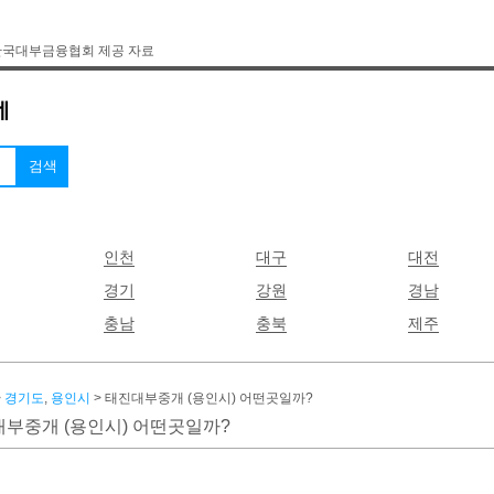
한국대부금융협회 제공 자료
인천
대구
대전
경기
강원
경남
충남
충북
제주
>
경기도
,
용인시
> 태진대부중개 (용인시) 어떤곳일까?
부중개 (용인시) 어떤곳일까?