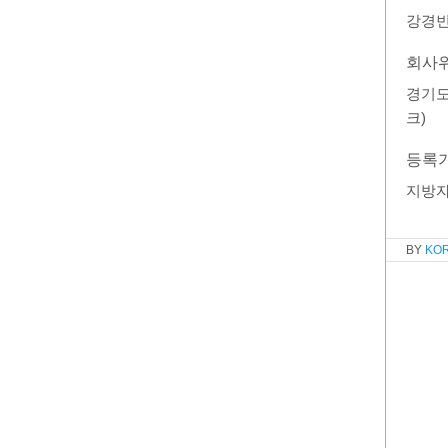
강경
회사
경기도
크)
등록
지방
KO