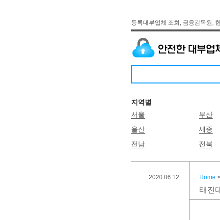
등록대부업체 조회, 금융감독원, 
지역별
서울
부산
울산
세종
전남
전북
2020.06.12
Home
태진대