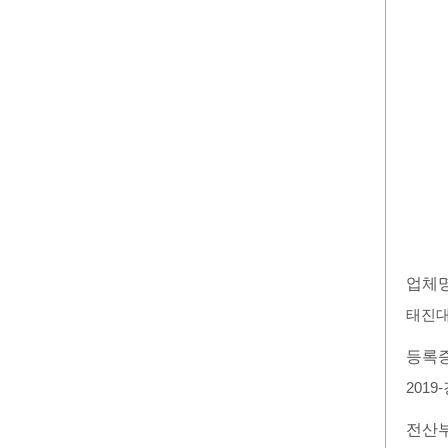
업체
태진
등록
2019
전산