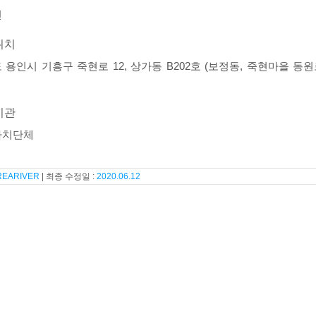
빈
위치
 용인시 기흥구 죽현로 12, 상가동 B202호 (보정동, 죽현마을 동
기관
자치단체
REARIVER
2020.06.12