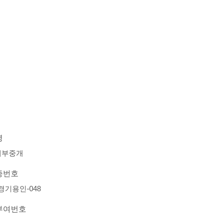
명
대부중개
증번호
-경기용인-048
부여번호