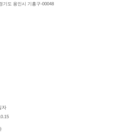
-경기도 용인시 기흥구-00048
일자
10.15
자