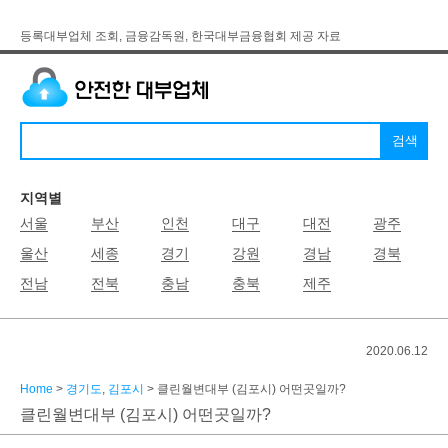
등록대부업체 조회, 금융감독원, 한국대부금융협회 제공 자료
지역별
서울
부산
인천
대구
대전
광주
울산
세종
경기
강원
경남
경북
전남
전북
충남
충북
제주
2020.06.12
Home
>
경기도
,
김포시
> 클린월변대부 (김포시) 어떤곳일까?
클린월변대부 (김포시) 어떤곳일까?