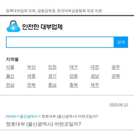
등록대부업체 조회, 금융감독원, 한국대부금융협회 제공 자료
지역별
서울
부산
인천
대구
대전
광주
울산
세종
경기
강원
경남
경북
전남
전북
충남
충북
제주
2020.06.12
Home
>
울산광역시
> 창호대부 (울산광역시) 어떤곳일까?
창호대부 (울산광역시) 어떤곳일까?