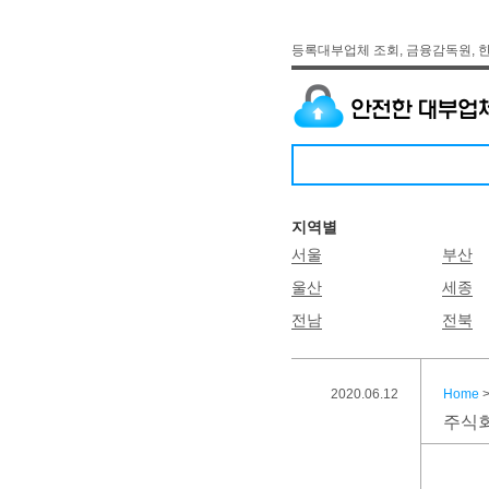
등록대부업체 조회, 금융감독원, 
지역별
서울
부산
울산
세종
전남
전북
2020.06.12
Home
주식회