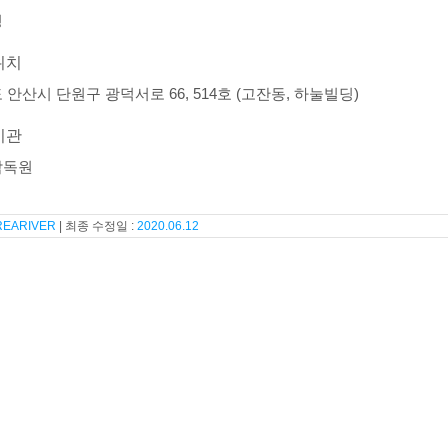
영
위치
 안산시 단원구 광덕서로 66, 514호 (고잔동, 하눌빌딩)
기관
감독원
REARIVER
2020.06.12