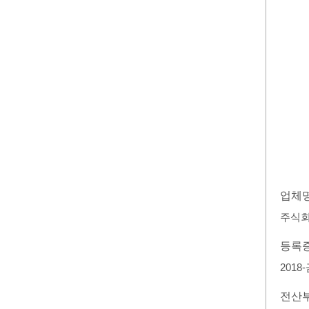
업체
주식
등록
2018
전산