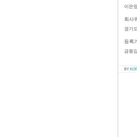
이은
회사
경기도
등록
금융
KO