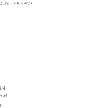
-금감원-1614(대부업)
일자
07.24
자