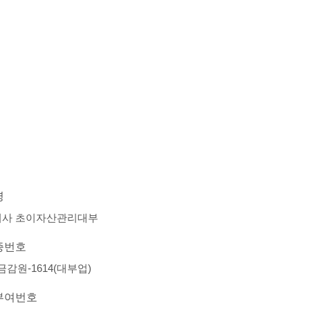
명
회사 초이자산관리대부
증번호
-금감원-1614(대부업)
부여번호