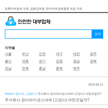
등록대부업체 조회, 금융감독원, 한국대부금융협회 제공 자료
지역별
서울
부산
인천
대구
대전
광주
울산
세종
경기
강원
경남
경북
전남
전북
충남
충북
제주
2020.06.12
Home
>
경기도
,
고양시
> 주식회사 정아파이낸스대부 (고양시) 어떤곳일까?
주식회사 정아파이낸스대부 (고양시) 어떤곳일까?