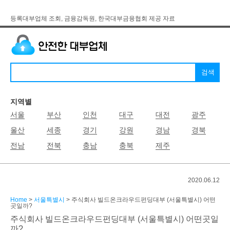
등록대부업체 조회, 금융감독원, 한국대부금융협회 제공 자료
지역별
서울
부산
인천
대구
대전
광주
울산
세종
경기
강원
경남
경북
전남
전북
충남
충북
제주
2020.06.12
Home
>
서울특별시
> 주식회사 빌드온크라우드펀딩대부 (서울특별시) 어떤
곳일까?
주식회사 빌드온크라우드펀딩대부 (서울특별시) 어떤곳일
까?