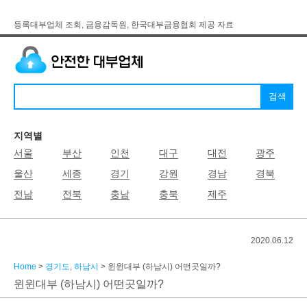
등록대부업체 조회, 금융감독원, 한국대부금융협회 제공 자료
지역별
서울
부산
인천
대구
대전
광주
울산
세종
경기
강원
경남
경북
전남
전북
충남
충북
제주
2020.06.12
Home
>
경기도
,
하남시
> 윈윈대부 (하남시) 어떤곳일까?
윈윈대부 (하남시) 어떤곳일까?