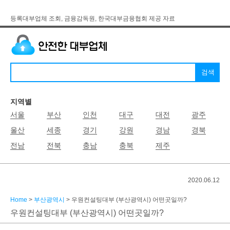
등록대부업체 조회, 금융감독원, 한국대부금융협회 제공 자료
지역별
서울
부산
인천
대구
대전
광주
울산
세종
경기
강원
경남
경북
전남
전북
충남
충북
제주
2020.06.12
Home
>
부산광역시
> 우원컨설팅대부 (부산광역시) 어떤곳일까?
우원컨설팅대부 (부산광역시) 어떤곳일까?