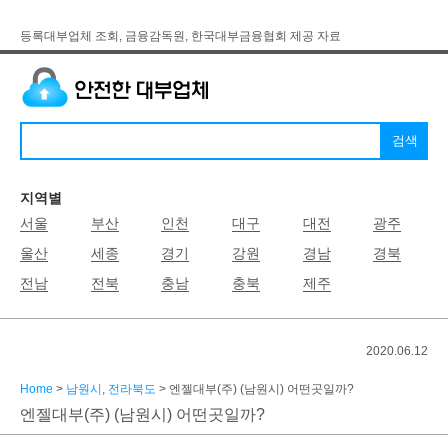
등록대부업체 조회, 금융감독원, 한국대부금융협회 제공 자료
지역별
서울
부산
인천
대구
대전
광주
울산
세종
경기
강원
경남
경북
전남
전북
충남
충북
제주
2020.06.12
Home
>
남원시
,
전라북도
> 엔젤대부(주) (남원시) 어떤곳일까?
엔젤대부(주) (남원시) 어떤곳일까?