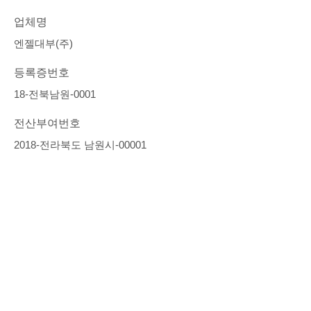
업체명
엔젤대부(주)
등록증번호
18-전북남원-0001
전산부여번호
2018-전라북도 남원시-00001