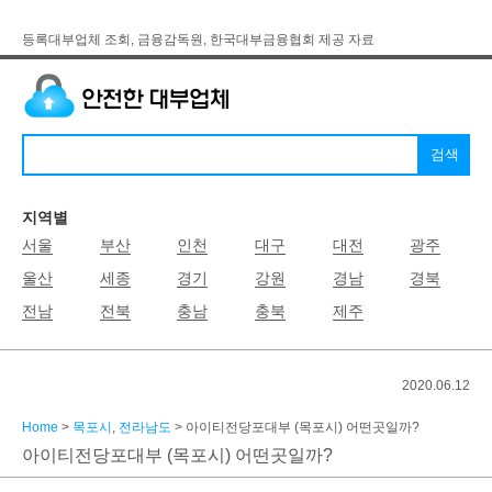
등록대부업체 조회, 금융감독원, 한국대부금융협회 제공 자료
지역별
서울
부산
인천
대구
대전
광주
울산
세종
경기
강원
경남
경북
전남
전북
충남
충북
제주
2020.06.12
Home
>
목포시
,
전라남도
> 아이티전당포대부 (목포시) 어떤곳일까?
아이티전당포대부 (목포시) 어떤곳일까?