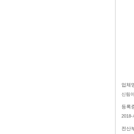
업체
신림
등록
2018
전산