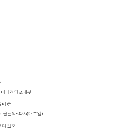
명
아이티전당포대부
증번호
-서울관악-0005(대부업)
부여번호