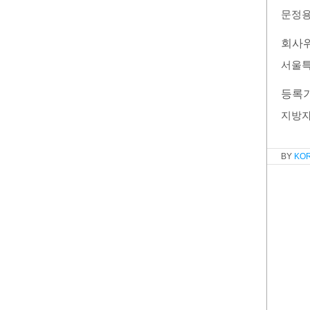
문정
회사
서울특
등록
지방
KO