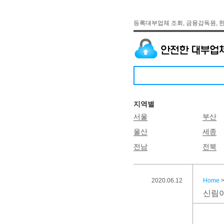
등록대부업체 조회, 금융감독원, 
지역별
서울
부산
울산
세종
전남
전북
2020.06.12
Home
신림아