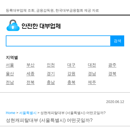
등록대부업체 조회, 금융감독원, 한국대부금융협회 제공 자료
지역별
서울
부산
인천
대구
대전
광주
울산
세종
경기
강원
경남
경북
전남
전북
충남
충북
제주
2020.06.12
Home
>
서울특별시
> 성현캐피탈대부 (서울특별시) 어떤곳일까?
성현캐피탈대부 (서울특별시) 어떤곳일까?