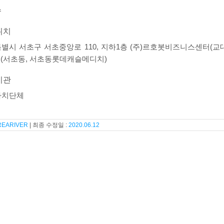
수
위치
별시 서초구 서초중앙로 110, 지하1층 (주)르호봇비즈니스센터(교
호 (서초동, 서초동롯데캐슬메디치)
기관
자치단체
REARIVER
2020.06.12