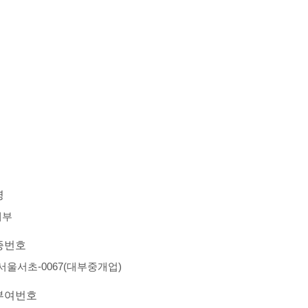
명
대부
증번호
-서울서초-0067(대부중개업)
부여번호