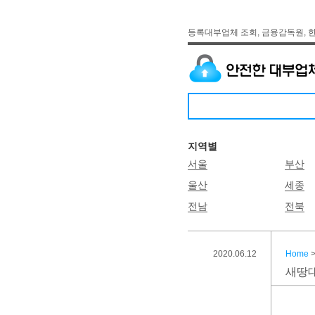
등록대부업체 조회, 금융감독원, 
지역별
서울
부산
울산
세종
전남
전북
2020.06.12
Home
새땅대