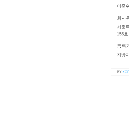
이준
회사
서울특
156
등록
지방
KO