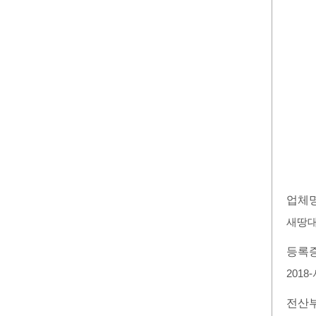
업체
새땅
등록
2018
전산