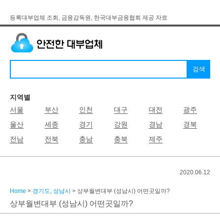
등록대부업체 조회, 금융감독원, 한국대부금융협회 제공 자료
지역별
서울
부산
인천
대구
대전
광주
울산
세종
경기
강원
경남
경북
전남
전북
충남
충북
제주
2020.06.12
Home
>
경기도
,
성남시
> 상부월변대부 (성남시) 어떤곳일까?
상부월변대부 (성남시) 어떤곳일까?