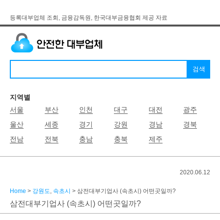
등록대부업체 조회, 금융감독원, 한국대부금융협회 제공 자료
지역별
서울
부산
인천
대구
대전
광주
울산
세종
경기
강원
경남
경북
전남
전북
충남
충북
제주
2020.06.12
Home
>
강원도
,
속초시
> 삼전대부기업사 (속초시) 어떤곳일까?
삼전대부기업사 (속초시) 어떤곳일까?