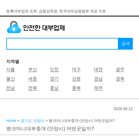
등록대부업체 조회, 금융감독원, 한국대부금융협회 제공 자료
지역별
서울
부산
인천
대구
대전
광주
울산
세종
경기
강원
경남
경북
전남
전북
충남
충북
제주
2020.06.12
Home
>
경기도
,
안양시
> 뱅크머니대부중개 (안양시) 어떤곳일까?
뱅크머니대부중개 (안양시) 어떤곳일까?