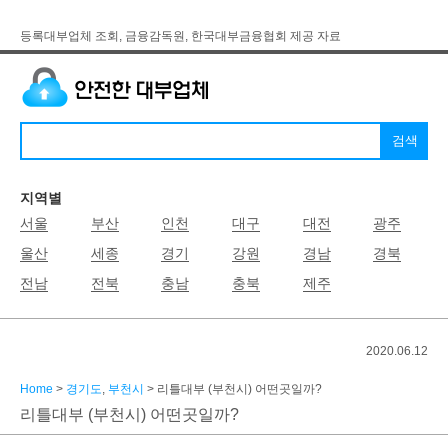
등록대부업체 조회, 금융감독원, 한국대부금융협회 제공 자료
지역별
서울
부산
인천
대구
대전
광주
울산
세종
경기
강원
경남
경북
전남
전북
충남
충북
제주
2020.06.12
Home
>
경기도
,
부천시
> 리틀대부 (부천시) 어떤곳일까?
리틀대부 (부천시) 어떤곳일까?