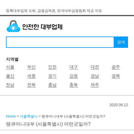
등록대부업체 조회, 금융감독원, 한국대부금융협회 제공 자료
지역별
서울
부산
인천
대구
대전
광주
울산
세종
경기
강원
경남
경북
전남
전북
충남
충북
제주
2020.06.12
Home
>
서울특별시
> 땡큐머니대부 (서울특별시) 어떤곳일까?
땡큐머니대부 (서울특별시) 어떤곳일까?