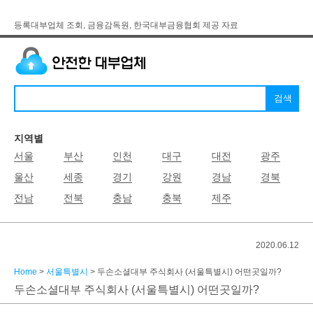
등록대부업체 조회, 금융감독원, 한국대부금융협회 제공 자료
지역별
서울
부산
인천
대구
대전
광주
울산
세종
경기
강원
경남
경북
전남
전북
충남
충북
제주
2020.06.12
Home
>
서울특별시
> 두손소셜대부 주식회사 (서울특별시) 어떤곳일까?
두손소셜대부 주식회사 (서울특별시) 어떤곳일까?