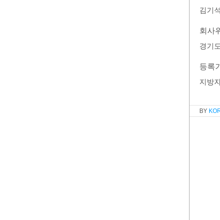
김기
회사
경기도
등록
지방
KO