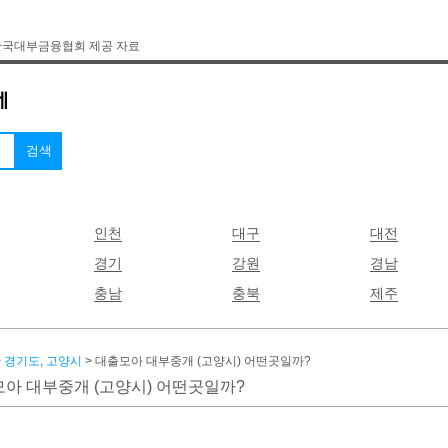
한국대부금융협회 제공 자료
인천
대구
대전
경기
강원
경남
충남
충북
제주
>
경기도
,
고양시
> 대출모아 대부중개 (고양시) 어떤곳일까?
아 대부중개 (고양시) 어떤곳일까?