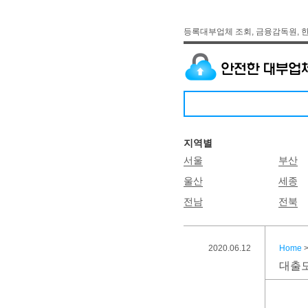
등록대부업체 조회, 금융감독원, 
지역별
서울
부산
울산
세종
전남
전북
2020.06.12
Home
대출모