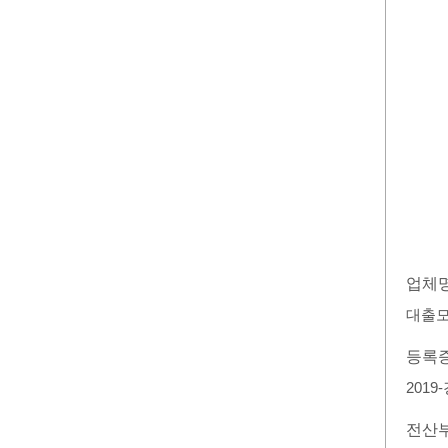
업체
대출모
등록
2019
전산