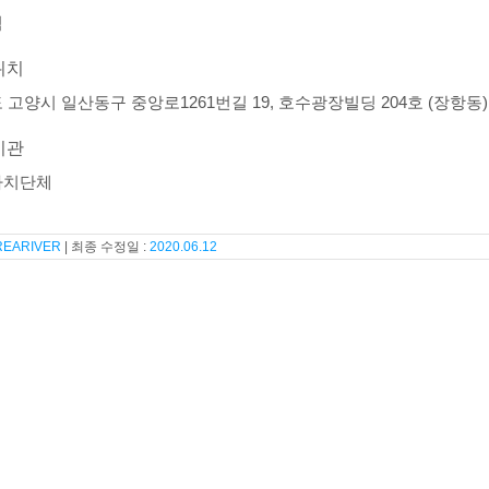
석
위치
 고양시 일산동구 중앙로1261번길 19, 호수광장빌딩 204호 (장항동)
기관
자치단체
REARIVER
2020.06.12