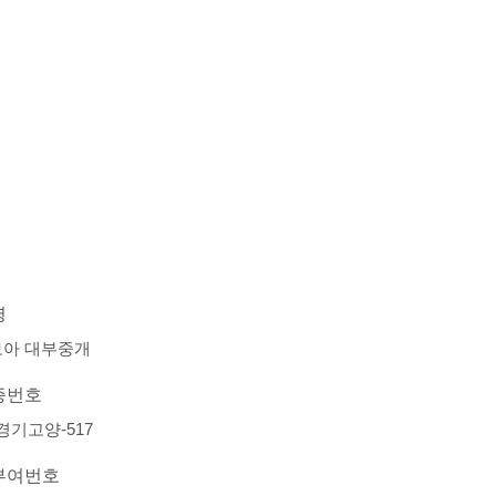
명
아 대부중개
증번호
-경기고양-517
부여번호