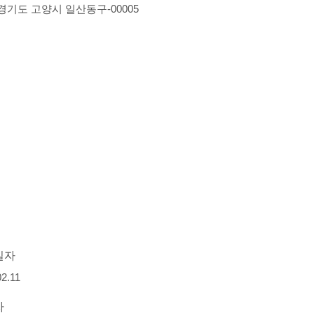
-경기도 고양시 일산동구-00005
일자
02.11
자