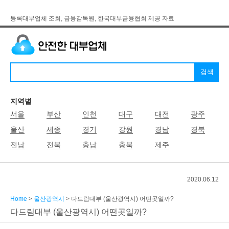
등록대부업체 조회, 금융감독원, 한국대부금융협회 제공 자료
지역별
서울
부산
인천
대구
대전
광주
울산
세종
경기
강원
경남
경북
전남
전북
충남
충북
제주
2020.06.12
Home
>
울산광역시
> 다드림대부 (울산광역시) 어떤곳일까?
다드림대부 (울산광역시) 어떤곳일까?