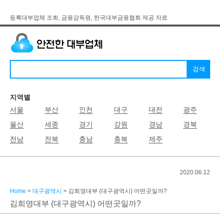
등록대부업체 조회, 금융감독원, 한국대부금융협회 제공 자료
지역별
서울
부산
인천
대구
대전
광주
울산
세종
경기
강원
경남
경북
전남
전북
충남
충북
제주
2020.06.12
Home
>
대구광역시
> 김희영대부 (대구광역시) 어떤곳일까?
김희영대부 (대구광역시) 어떤곳일까?